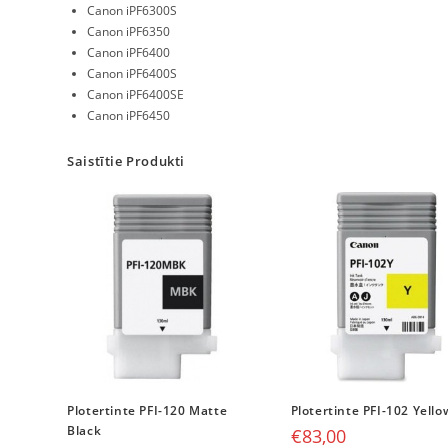
Canon iPF6300S
Canon iPF6350
Canon iPF6400
Canon iPF6400S
Canon iPF6400SE
Canon iPF6450
Saistītie Produkti
Plotertinte PFI-120 Matte
Plotertinte PFI-102 Yello
Black
€
83,00