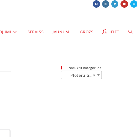
OJUMI
SERVISS
JAUNUMI
GROZS
IEIET
Produktu kategorijas
Ploteru tinte (201)
×