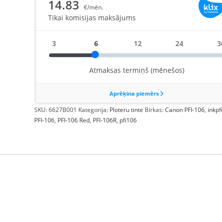
SKU:
6627B001
Kategorija:
Ploteru tinte
Birkas:
Canon PFI-106
,
inkpf
PFI-106
,
PFI-106 Red
,
PFI-106R
,
pfi106