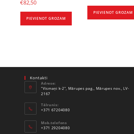
€
82,50
PIEVIENOT GROZAM
PIEVIENOT GROZAM
Kontakti
Adrese:
"Vismaņi k-2", Mārupes pag., Mārupes nov., LV-
2167
Tālrunis:
+371 67204080
Mob.telefons
+371 29204080