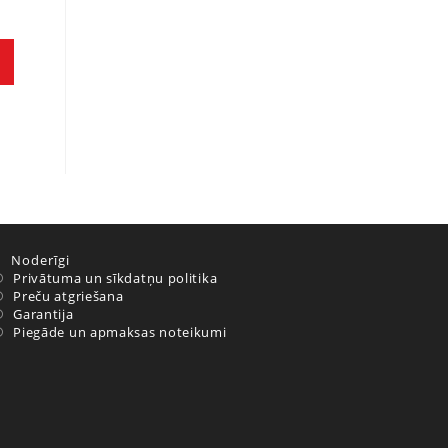
Noderīgi
Privātuma un sīkdatņu politika
Preču atgriešana
Garantija
Piegāde un apmaksas noteikumi