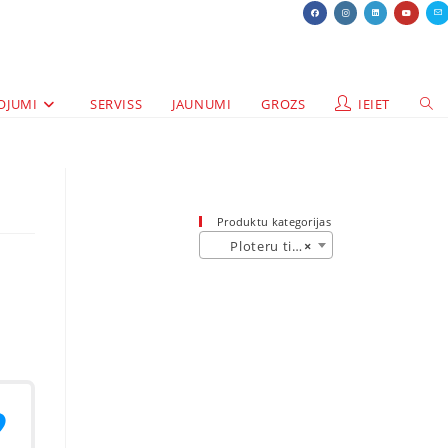
OJUMI
SERVISS
JAUNUMI
GROZS
IEIET
Produktu kategorijas
Ploteru tinte (201)
×