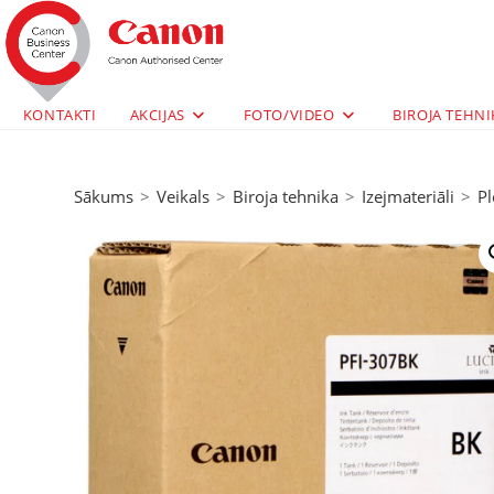
KONTAKTI
AKCIJAS
FOTO/VIDEO
BIROJA TEHNI
Sākums
>
Veikals
>
Biroja tehnika
>
Izejmateriāli
>
Pl