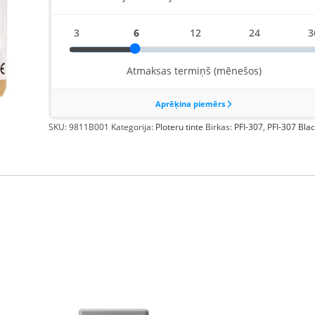
SKU:
9811B001
Kategorija:
Ploteru tinte
Birkas:
PFI-307
,
PFI-307 Blac