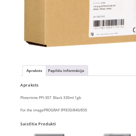
Apraksts
Papildu informācija
Apraksts
Plotertinte PFI-307 Black 330ml 1gb
For the imagePROGRAF IPF830/840/850
Saistītie Produkti