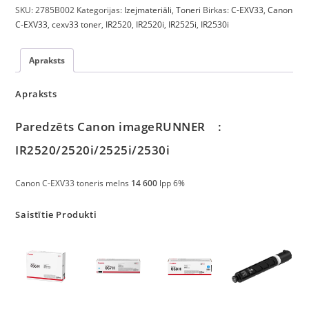
SKU:
2785B002
Kategorijas:
Izejmateriāli
,
Toneri
Birkas:
C-EXV33
,
Canon
C-EXV33
,
cexv33 toner
,
IR2520
,
IR2520i
,
IR2525i
,
IR2530i
Apraksts
Apraksts
Paredzēts Canon imageRUNNER :
IR2520/2520i/2525i/2530i
Canon C-EXV33 toneris melns
14 600
lpp 6%
Saistītie Produkti