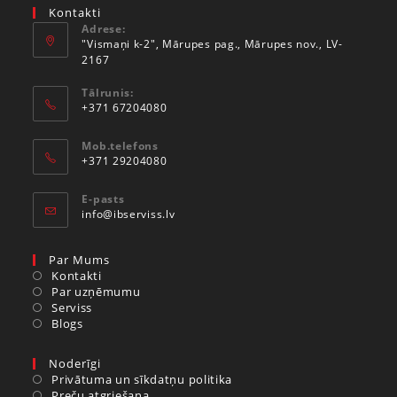
Kontakti
Adrese:
"Vismaņi k-2", Mārupes pag., Mārupes nov., LV-
2167
Tālrunis:
+371 67204080
Mob.telefons
+371 29204080
E-pasts
info@ibserviss.lv
Par Mums
Kontakti
Par uzņēmumu
Serviss
Blogs
Noderīgi
Privātuma un sīkdatņu politika
Preču atgriešana