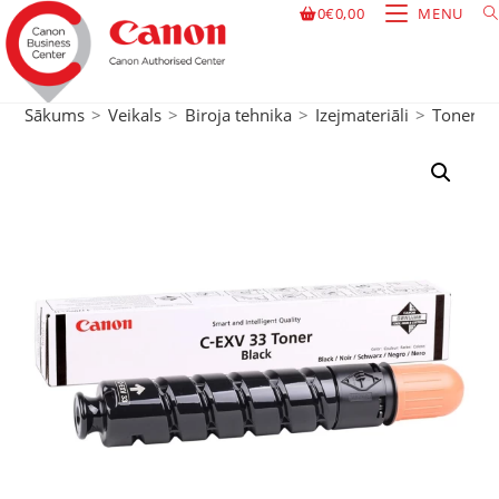
0
€
0,00
MENU
Sākums
>
Veikals
>
Biroja tehnika
>
Izejmateriāli
>
Toneri
>