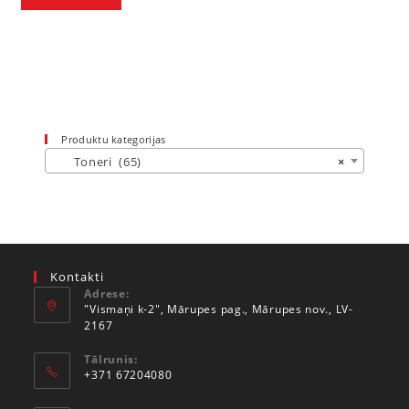
Produktu kategorijas
Toneri (65)
×
Kontakti
Adrese:
"Vismaņi k-2", Mārupes pag., Mārupes nov., LV-
2167
Tālrunis:
+371 67204080