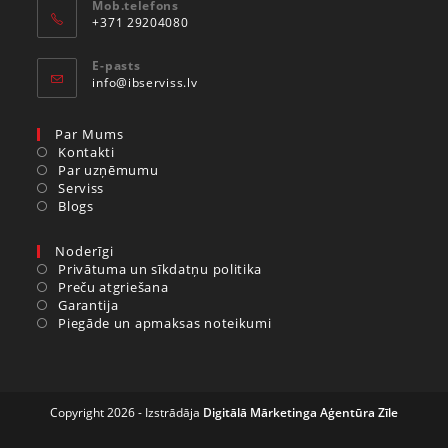
Mob.telefons
+371 29204080
E-pasts
info@ibserviss.lv
Par Mums
Kontakti
Par uzņēmumu
Serviss
Blogs
Noderīgi
Privātuma un sīkdatņu politika
Preču atgriešana
Garantija
Piegāde un apmaksas noteikumi
Copyright 2026 - Izstrādāja
Digitālā Mārketinga Aģentūra Zīle