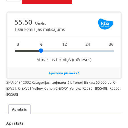
SKU:
0484C002
Kategorijas:
Izejmateriāli
,
Toneri
Birkas:
60 000lpp
,
C-
EXV51
,
C-EXV51 Yellow
,
Canon C-EXV51 Yellow
,
IR5535i
,
IR5540i
,
IR5550i
,
IR5560i
Apraksts
Apraksts