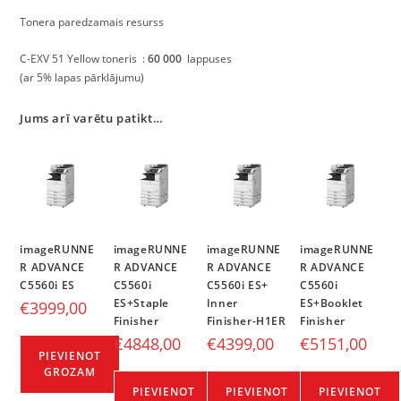
Tonera paredzamais resurss
C-EXV 51 Yellow toneris :
60 000
lappuses
(ar 5% lapas pārklājumu)
Jums arī varētu patikt…
imageRUNNE
imageRUNNE
imageRUNNE
imageRUNNE
R ADVANCE
R ADVANCE
R ADVANCE
R ADVANCE
C5560i ES
C5560i
C5560i ES+
C5560i
ES+Staple
Inner
ES+Booklet
€
3999,00
Finisher
Finisher-H1ER
Finisher
€
4848,00
€
4399,00
€
5151,00
PIEVIENOT
GROZAM
PIEVIENOT
PIEVIENOT
PIEVIENOT