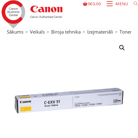
0
€
0,00
MENU
Sākums
>
Veikals
>
Biroja tehnika
>
Izejmateriāli
>
Toneri
>