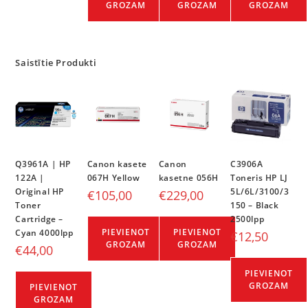
GROZAM
GROZAM
GROZAM
Saistītie Produkti
Q3961A | HP
Canon kasete
Canon
C3906A
122A |
067H Yellow
kasetne 056H
Toneris HP LJ
Original HP
5L/6L/3100/3
€
105,00
€
229,00
Toner
150 – Black
Cartridge –
2500lpp
PIEVIENOT
PIEVIENOT
Cyan 4000lpp
€
12,50
GROZAM
GROZAM
€
44,00
PIEVIENOT
GROZAM
PIEVIENOT
GROZAM