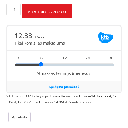
PIEVIENOT GROZAM
SKU:
5753C002
Kategorija:
Toneri
Birkas:
black
,
c-exv49 drum unit
,
C-
EXV64
,
C-EXV64 Black
,
Canon C-EXV64
Zīmols:
Canon
Apraksts