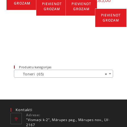
€
85,00
GROZAM
PIEVIENOT
PIEVIENOT
GROZAM
GROZAM
PIEVIENOT
GROZAM
Produktu kategorijas
Toneri (65)
×
Kontakti
Adrese:
"Vismaņi k-2", Mārupes pag., Mārupes nov., LV-
2167