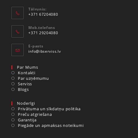
Tālrunis:
+371 67204080
Mob.telefons
+371 29204080
E-pasts
info@ibserviss.lv
Par Mums
Kontakti
Par uzņēmumu
Serviss
Blogs
Noderīgi
Privātuma un sīkdatņu politika
Preču atgriešana
Garantija
Piegāde un apmaksas noteikumi