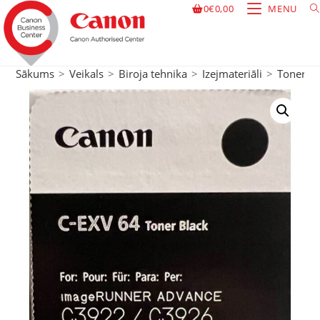
0
€
0,00
MENU
Sākums
>
Veikals
>
Biroja tehnika
>
Izejmateriāli
>
Toneri
>