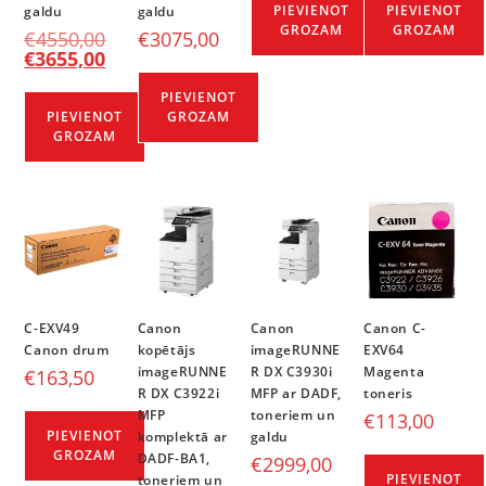
PIEVIENOT
PIEVIENOT
galdu
galdu
GROZAM
GROZAM
€
4550,00
€
3075,00
€
3655,00
PIEVIENOT
PIEVIENOT
GROZAM
GROZAM
C-EXV49
Canon
Canon
Canon C-
Canon drum
kopētājs
imageRUNNE
EXV64
imageRUNNE
R DX C3930i
Magenta
€
163,50
R DX C3922i
MFP ar DADF,
toneris
MFP
toneriem un
€
113,00
PIEVIENOT
komplektā ar
galdu
GROZAM
DADF-BA1,
€
2999,00
PIEVIENOT
toneriem un