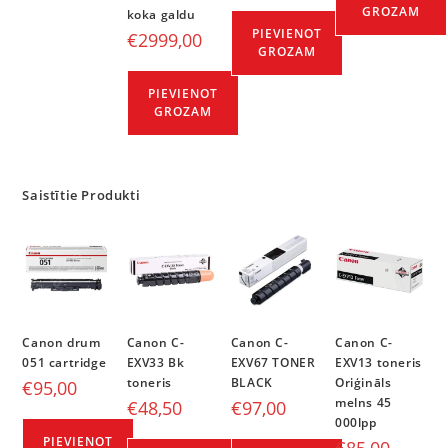
GROZAM
koka galdu
PIEVIENOT
€
2999,00
GROZAM
PIEVIENOT
GROZAM
Saistītie Produkti
Canon drum
Canon C-
Canon C-
Canon C-
051 cartridge
EXV33 Bk
EXV67 TONER
EXV13 toneris
toneris
BLACK
Oriģināls
€
95,00
melns 45
€
48,50
€
97,00
000lpp
PIEVIENOT