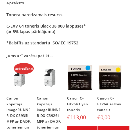
Apraksts
Tonera paredzamais resurss
C-EXV 64 toneris Black 38 000 lappuses*
(ar 5% lapas pārklājumu)
*Balstīts uz standartu ISO/IEC 19752.
Jums arī varētu patikt…
Izpārdošana!
Canon
Canon
Canon C-
Canon C-
kopētājs
kopētājs
EXV64 Cyan
EXV64 Yellow
imageRUNNE
imageRUNNE
toneris
toneris
R DX C3935i
R DX C3926i
€
113,00
€
0,00
MFP ar DADF,
MFP ar DADF,
toneriem un
toneriem un