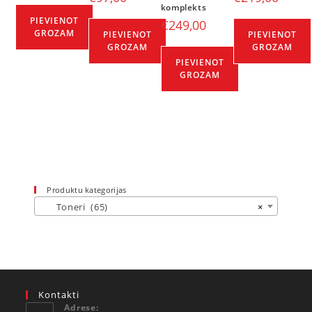
komplekts
PIEVIENOT
€
249,00
GROZAM
PIEVIENOT
PIEVIENOT
GROZAM
GROZAM
PIEVIENOT
GROZAM
Produktu kategorijas
Toneri (65)
×
Kontakti
Adrese: