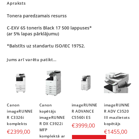
Apraksts
Tonera paredzamais resurss
C-EXV 65 toneris Black 17 500 lappuses*
(ar 5% lapas pārklājumu)
*Balstīts uz standartu ISO/IEC 19752.
Jums arī varētu patikt…
Canon
Canon
imageRUNNE
imageRUNNE
imageRUNNE
kopētājs
R ADVANCE
R ADV C3520
R C3326i
imageRUNNE
C5560i ES
III mazlietots
komplekts
R DX C3922i
kopētājs
€
3999,00
MFP
€
2399,00
€
1455,00
komplektā ar