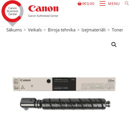
0
€
0,00
MENU
Sākums
>
Veikals
>
Biroja tehnika
>
Izejmateriāli
>
Toneri
>