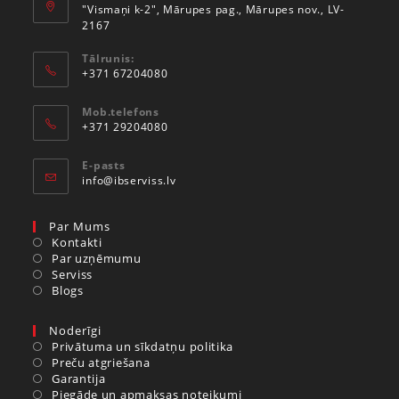
"Vismaņi k-2", Mārupes pag., Mārupes nov., LV-
2167
Tālrunis:
+371 67204080
Mob.telefons
+371 29204080
E-pasts
info@ibserviss.lv
Par Mums
Kontakti
Par uzņēmumu
Serviss
Blogs
Noderīgi
Privātuma un sīkdatņu politika
Preču atgriešana
Garantija
Piegāde un apmaksas noteikumi