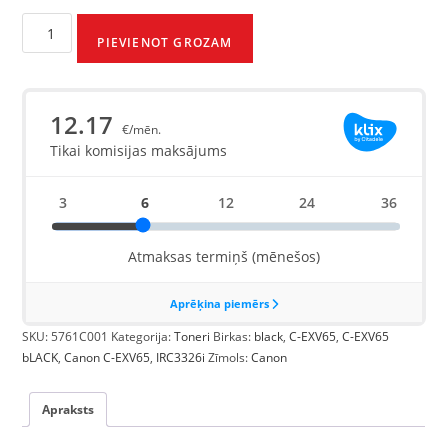
PIEVIENOT GROZAM
SKU:
5761C001
Kategorija:
Toneri
Birkas:
black
,
C-EXV65
,
C-EXV65
bLACK
,
Canon C-EXV65
,
IRC3326i
Zīmols:
Canon
Apraksts