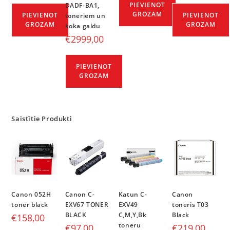
PIEVIENOT
DADF-BA1,
GROZAM
PIEVIENOT
PIEVIENOT
toneriem un
GROZAM
GROZAM
koka galdu
€
2999,00
PIEVIENOT
GROZAM
Saistītie Produkti
Canon 052H
Canon C-
Katun C-
Canon
toner black
EXV67 TONER
EXV49
toneris T03
BLACK
C,M,Y,Bk
Black
€
158,00
toneru
€
97,00
€
219,00