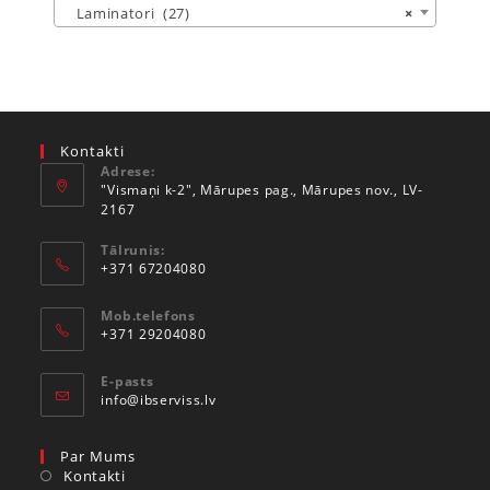
Laminatori (27)
×
Kontakti
Adrese:
"Vismaņi k-2", Mārupes pag., Mārupes nov., LV-
2167
Tālrunis:
+371 67204080
Mob.telefons
+371 29204080
E-pasts
info@ibserviss.lv
Par Mums
Kontakti