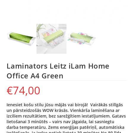
Laminators Leitz iLam Home
Office A4 Green
€
74,00
Ienesiet košu stilu jūsu mājās vai birojā! Vairākās stilīgās
un pārsteidzošās WOW krāsās.
Vienkārša laminēšana ar
izciliem rezultātiem, bez sarežģītiem iestatījumiem.
Gatavs
lietošanai 3 minūtēs – vairs nav jāgaida, lai sasniegtu
darba temperatūru.
Zems enerģijas patēriņš, automātiska
izslēgšanās, ja ierīce netiek lietota 30 minūtes
No 80 līdz