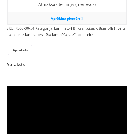
SKU:
7368-00-54
Kategorija:
Laminatori
Birkas:
košas krāsas ofisā
,
Leitz
iLam
,
Leitz laminators
,
lēta laminēšana
Zīmols:
Leitz
Apraksts
Apraksts