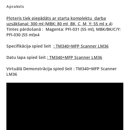
Apraksts
Ploteris tiek piegādāts ar starta komplektu darba
uzsākšanai: 300 ml (MBK: 80 ml, BK, C, M, Y: 55 ml x 4)
Tintes pārdošanā : Magenta: PFI-031 (55 ml), MBK/BK/C/Y:
PFI-030 (55 ml)x4
Specifikācija spied šeit
:
TM340+MFP Scanner LM36
Datu lapa spied šeit
:
TM340+MFP Scanner LM36
Virtuālā Demonstrācija spied šeit :
TM340+MFP Scanner
LM36