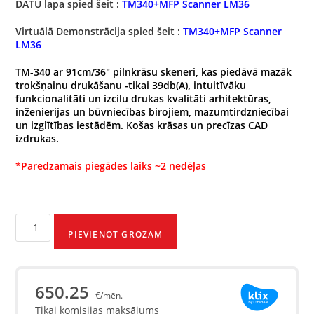
DATU lapa spied šeit :
TM340+MFP Scanner LM36
Virtuālā Demonstrācija spied šeit
:
TM340+MFP Scanner
LM36
TM-340 ar 91cm/36″ pilnkrāsu skeneri, kas piedāvā mazāk
trokšņainu drukāšanu -tikai 39db(A), intuitīvāku
funkcionalitāti un izcilu drukas kvalitāti arhitektūras,
inženierijas un būvniecības birojiem, mazumtirdzniecībai
un izglītības iestādēm. Košas krāsas un precīzas CAD
izdrukas.
*Paredzamais piegādes laiks ~2 nedēļas
PIEVIENOT GROZAM