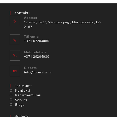
Kontakti
Adrese:
"Vismaņi k-2", Mārupes pag., Mārupes nov., LV-
2167
Tālrunis:
+371 67204080
Mob.telefons
+371 29204080
E-pasts
info@ibserviss.lv
Par Mums
Kontakti
Par uzņēmumu
Serviss
Blogs
Noderīgi