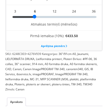
SKU:
6248C003+4276V939
Kategorijas:
36"/91cm A0
,
Jaunumi
,
LIELFORMĀTA DRUKA
,
Lielformāta printeri
,
Ploteri
Birkas:
#PF-06
,
36
collas
,
36" scanner
,
914 mm
,
A0 formāta druka
,
A0 formāta skeneris
,
CAD
,
Canon
,
Canon ImagePROGRAF TM-340
,
canontm340
,
GIS
,
IB
Serviss
,
ibserviss.lv
,
imagePROGRAF
,
ImagePROGRAF TM-340
,
lielformāta druka
,
MC-31
,
MFP SCANNER LM36
,
plakāti
,
platformāta
druka
,
Ploteris
,
ploteris ar skeneri
,
ploteru tintes
,
TM-340
,
TM340
Zīmols:
Canon
Apraksts