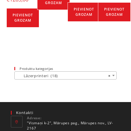
GROZAM
PIEVIENOT
PIEVIENOT
GROZAM
GROZAM
PIEVIENOT
GROZAM
Produktu kategorijas
Lāzerprinteri (18)
×
Kontakti
Adrese:
"Vismaņi k-2", Mārupes pag., Mārupes nov., LV-
2167