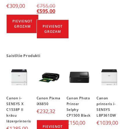
€
309,00
€
755,00
€
595,00
PIEVIENOT
GROZAM
PIEVIENOT
GROZAM
Saistītie Produkti
Canon i-
Canon Pixma
Canon Photo
Canon
SENSYS X
iX6850
Printer
printeris i-
C1538P II
Selphy
SENSYS
€
232,32
krāsu
CP1500 Black
LBP361DW
lāzerprinteris
€
150,00
€
1039,00
PIEVIENOT
€
1285,00