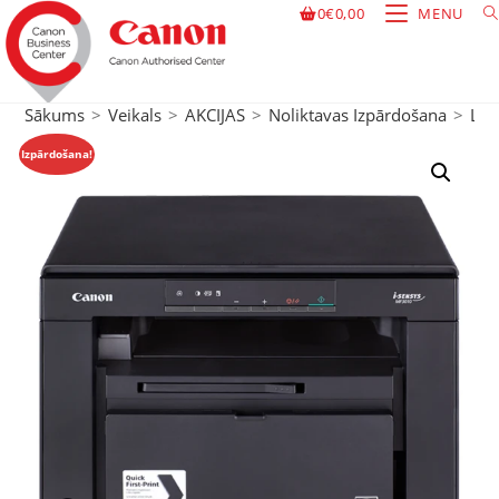
0
€
0,00
MENU
Sākums
>
Veikals
>
AKCIJAS
>
Noliktavas Izpārdošana
>
Lāz
Izpārdošana!