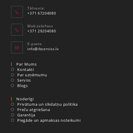
Tālrunis:
+371 67204080
Mob.telefons
+371 29204080
E-pasts
info@ibserviss.lv
Par Mums
Kontakti
Par uzņēmumu
Serviss
Blogs
Noderīgi
Privātuma un sīkdatņu politika
Preču atgriešana
Garantija
Piegāde un apmaksas noteikumi