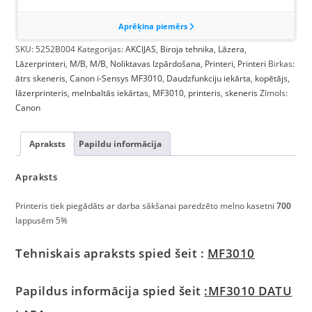
SKU:
5252B004
Kategorijas:
AKCIJAS
,
Biroja tehnika
,
Lāzera
,
Lāzerprinteri
,
M/B
,
M/B
,
Noliktavas Izpārdošana
,
Printeri
,
Printeri
Birkas:
ātrs skeneris
,
Canon i-Sensys MF3010
,
Daudzfunkciju iekārta
,
kopētājs
,
lāzerprinteris
,
melnbaltās iekārtas
,
MF3010
,
printeris
,
skeneris
Zīmols:
Canon
Apraksts
Papildu informācija
Apraksts
Printeris tiek piegādāts ar darba sākšanai paredzēto melno kasetni
700
lappusēm 5%
Tehniskais apraksts spied šeit :
MF3010
Papildus informācija spied šeit
:
MF3010 DATU