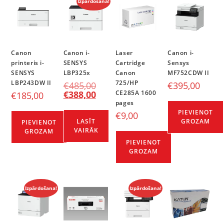
Izpārdošana!
Canon
Canon i-
Laser
Canon i-
printeris i-
SENSYS
Cartridge
Sensys
SENSYS
LBP325x
Canon
MF752CDW II
LBP243DW II
725/HP
€
485,00
€
395,00
€
388,00
CE285A 1600
€
185,00
pages
PIEVIENOT
€
9,00
LASĪT
GROZAM
PIEVIENOT
VAIRĀK
GROZAM
PIEVIENOT
GROZAM
Izpārdošana!
Izpārdošana!