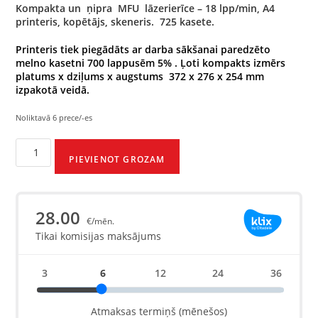
Kompakta un ņipra MFU lāzerierīce – 18 lpp/min, A4
printeris, kopētājs, skeneris. 725 kasete.
Printeris tiek piegādāts ar darba sākšanai paredzēto
melno kasetni
700
lappusēm 5% . Ļoti kompakts izmērs
platums x dziļums x augstums 372 x 276 x 254 mm
izpakotā veidā.
Noliktavā 6 prece/-es
PIEVIENOT GROZAM