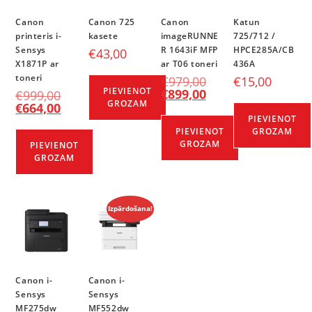
Canon
Canon 725
Canon
Katun
printeris i-
kasete
imageRUNNE
725/712 /
Sensys
R 1643iF MFP
HPCE285A/CB
€
43,00
X1871P ar
ar T06 toneri
436A
toneri
€
979,00
€
15,00
PIEVIENOT
€
899,00
€
999,00
GROZAM
€
664,00
PIEVIENOT
PIEVIENOT
GROZAM
GROZAM
PIEVIENOT
GROZAM
Izpārdošana!
Canon i-
Canon i-
Sensys
Sensys
MF275dw
MF552dw