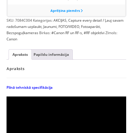
SKU:
7084C004
Kategorijas:
AKCIJAS
,
Capture every detail / Ļauj savam
radošumam uzplaukt
,
Jaunumi
,
FOTO/VIDEO
,
Fotoaparāti
,
Bezspoguļkameras
Birkas:
#Canon RF un RF-s
,
#RF objektīvi
Zīmols:
Canon
Apraksts
Papildu informācija
Apraksts
Pilnā tehniskā specifikācija