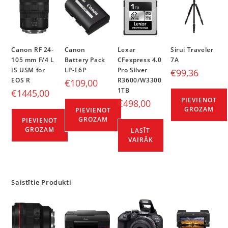
Canon RF 24-
Canon
Lexar
Sirui Traveler
105 mm F/4 L
Battery Pack
CFexpress 4.0
7A
IS USM for
LP-E6P
Pro Silver
€
99,36
EOS R
R3600/W3300
€
109,00
1TB
€
1445,00
PIEVIENOT
€
498,00
GROZAM
PIEVIENOT
GROZAM
PIEVIENOT
GROZAM
LASĪT
VAIRĀK
Saistītie Produkti