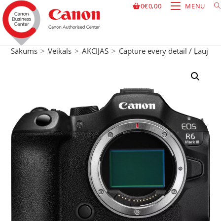
0
€
0,00
MENU
Sākums
>
Veikals
>
AKCIJAS
>
Capture every detail / Ļauj 