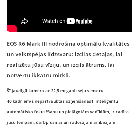
EOS R6 Mark III nodrošina optimālu kvalitātes
un veiktspējas līdzsvaru: izcilas detaļas, lai
realizētu jūsu vīziju, un izcils ātrums, lai
notvertu ikkatru mirkli.
Šī jaudīgā kamera ar 32,5 megapikseļu sensoru,
40 kadriem/s nepārtrauktas uzņemšanas1, inteliģentu
automātisko fokusēšanu un pielāgotām vadīklām, ir radīta
jūsu tempam, darbplūsmai un radošajām ambīcijām.