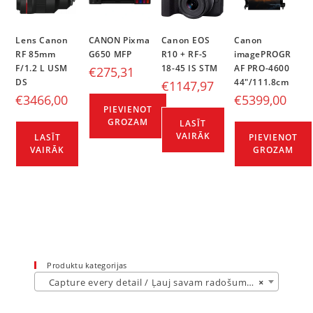
Lens Canon
CANON Pixma
Canon EOS
Canon
RF 85mm
G650 MFP
R10 + RF-S
imagePROGR
F/1.2 L USM
18-45 IS STM
AF PRO-4600
€
275,31
DS
44″/111.8cm
€
1147,97
€
3466,00
€
5399,00
PIEVIENOT
GROZAM
LASĪT
VAIRĀK
LASĪT
PIEVIENOT
VAIRĀK
GROZAM
Produktu kategorijas
Capture every detail / Ļauj savam radošumam uzplaukt (6)
×