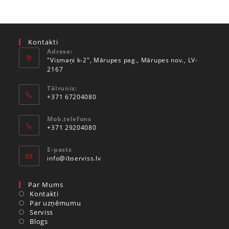
Kontakti
Adrese:
"Vismaņi k-2", Mārupes pag., Mārupes nov., LV-
2167
Tālrunis:
+371 67204080
Mob.telefons
+371 29204080
E-pasts
info@ibserviss.lv
Par Mums
Kontakti
Par uzņēmumu
Serviss
Blogs