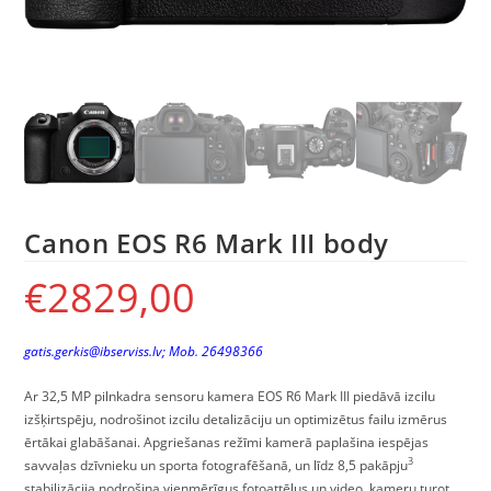
Canon EOS R6 Mark III body
€
2829,00
gatis.gerkis@ibserviss.lv
; Mob.
26498366
Ar 32,5 MP pilnkadra sensoru kamera EOS R6 Mark III piedāvā izcilu
izšķirtspēju, nodrošinot izcilu detalizāciju un optimizētus failu izmērus
ērtākai glabāšanai. Apgriešanas režīmi kamerā paplašina iespējas
3
savvaļas dzīvnieku un sporta fotografēšanā, un līdz 8,5 pakāpju
stabilizācija nodrošina vienmērīgus fotoattēlus un video, kameru turot