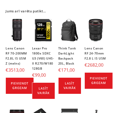
Jums arī varētu patikt…
Lens Canon
Lexar Pro
Think Tank
Lens Canon
RF 70-200MM
1800x SDXC
DarkLight
RF 24-70mm
F2.8L IS USM
U3 (V60) UHS-
Backpack
F2.8 L IS USM
Z (melns)
II R270/W180
20L, Black
€
2682,00
128GB
€
3513,00
€
171,00
€
99,00
PIEVIENOT
GROZAM
PIEVIENOT
LASĪT
GROZAM
VAIRĀK
LASĪT
VAIRĀK