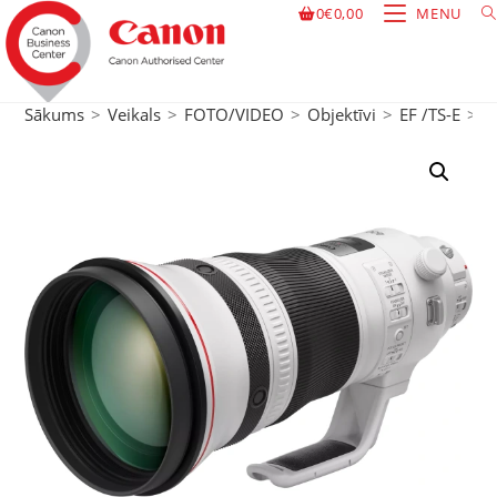
0
€
0,00
MENU
Sākums
>
Veikals
>
FOTO/VIDEO
>
Objektīvi
>
EF /TS-E
>
L