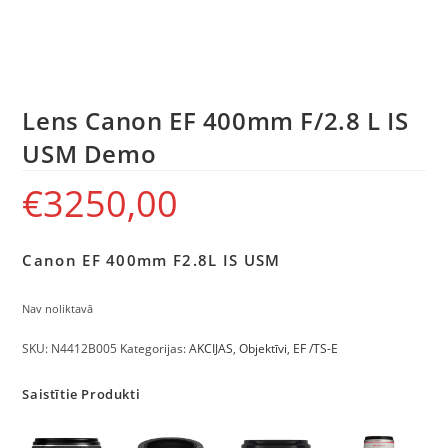
Lens Canon EF 400mm F/2.8 L IS
USM Demo
€
3250,00
Canon E
F 400mm F2.8L IS USM
Nav noliktavā
SKU:
N4412B005
Kategorijas:
AKCIJAS
,
Objektīvi
,
EF /TS-E
Saistītie Produkti