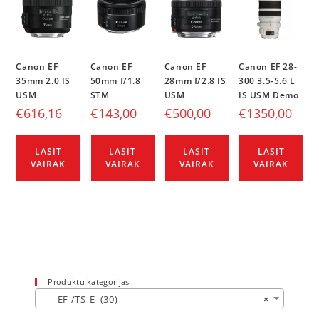
Canon EF
Canon EF
Canon EF
Canon EF 28-
35mm 2.0 IS
50mm f/1.8
28mm f/2.8 IS
300 3.5-5.6 L
USM
STM
USM
IS USM Demo
€
616,16
€
143,00
€
500,00
€
1350,00
LASĪT
LASĪT
LASĪT
LASĪT
VAIRĀK
VAIRĀK
VAIRĀK
VAIRĀK
Produktu kategorijas
EF /TS-E (30)
×