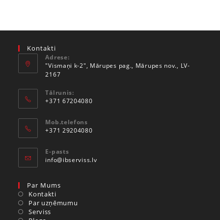
Kontakti
Adrese:
"Vismaņi k-2", Mārupes pag., Mārupes nov., LV-
2167
Tālrunis:
+371 67204080
Mob.telefons
+371 29204080
E-pasts
info@ibserviss.lv
Par Mums
Kontakti
Par uzņēmumu
Serviss