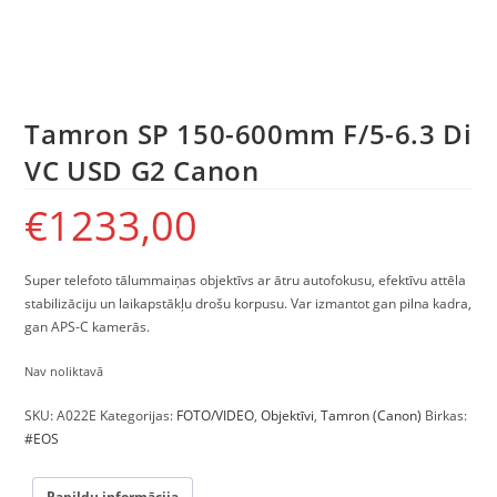
Tamron SP 150-600mm F/5-6.3 Di
VC USD G2 Canon
€
1233,00
Super telefoto tālummaiņas objektīvs ar ātru autofokusu, efektīvu attēla
stabilizāciju un laikapstākļu drošu korpusu.
Var izmantot gan pilna kadra,
gan APS-C kamerās.
Nav noliktavā
SKU:
A022E
Kategorijas:
FOTO/VIDEO
,
Objektīvi
,
Tamron (Canon)
Birkas:
#EOS
Papildu informācija