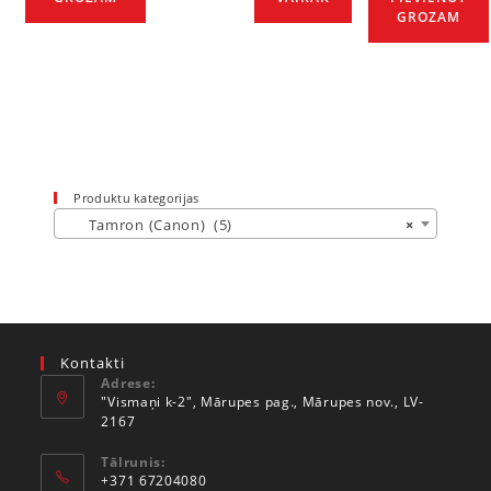
GROZAM
Produktu kategorijas
Tamron (Canon) (5)
×
Kontakti
Adrese:
"Vismaņi k-2", Mārupes pag., Mārupes nov., LV-
2167
Tālrunis:
+371 67204080