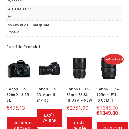
Ir, optiskā
AUTOFOKUSS
Jā
SVARS BEZ IEPAKOJUMA
1990 g
Saistītie Produkti
Izpārdošana!
Canon EOS
Canon EOS
Canon EF 16-
Canon EF 24-
2000D 18-55
6D Mark II
35mm F2.8L
105mm F/4L
Bk
24-105
III USM – NEW
IS USM II
€
476,13
€
2751,90
€
1646,00
€
1349,00
LASĪT
VAIRĀK
PIEVIENOT
LASĪT
GROZAM
VAIRĀK
PIEVIENOT