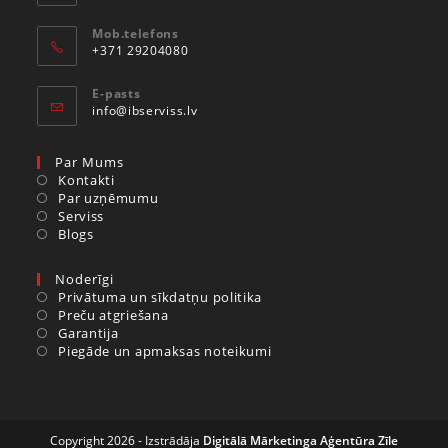
Mob.telefons
+371 29204080
E-pasts
info@ibserviss.lv
Par Mums
Kontakti
Par uzņēmumu
Serviss
Blogs
Noderīgi
Privātuma un sīkdatņu politika
Preču atgriešana
Garantija
Piegāde un apmaksas noteikumi
Copyright 2026 - Izstrādāja
Digitālā Mārketinga Aģentūra Zīle