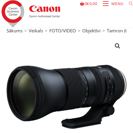
0
€
0,00
MENU
Sākums
>
Veikals
>
FOTO/VIDEO
>
Objektīvi
>
Tamron (Can