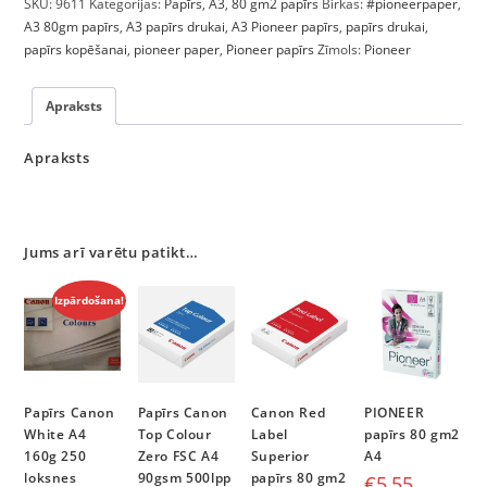
SKU:
9611
Kategorijas:
Papīrs
,
A3
,
80 gm2 papīrs
Birkas:
#pioneerpaper
,
A3 80gm papīrs
,
A3 papīrs drukai
,
A3 Pioneer papīrs
,
papīrs drukai
,
papīrs kopēšanai
,
pioneer paper
,
Pioneer papīrs
Zīmols:
Pioneer
Apraksts
Apraksts
Jums arī varētu patikt…
Izpārdošana!
Papīrs Canon
Papīrs Canon
Canon Red
PIONEER
White A4
Top Colour
Label
papīrs 80 gm2
160g 250
Zero FSC A4
Superior
A4
loksnes
90gsm 500lpp
papīrs 80 gm2
€
5,55