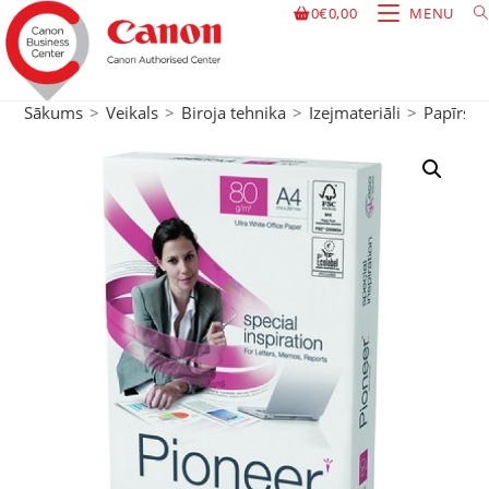
0
€
0,00
MENU
Sākums
>
Veikals
>
Biroja tehnika
>
Izejmateriāli
>
Papīrs
>