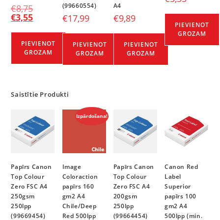
(99660554)
A4
€
8,75
€
3,55
€
17,99
€
9,89
PIEVIENOT
GROZAM
PIEVIENOT
PIEVIENOT
PIEVIENOT
GROZAM
GROZAM
GROZAM
Saistītie Produkti
Izpārdošana!
Papīrs Canon
Image
Papīrs Canon
Canon Red
Top Colour
Coloraction
Top Colour
Label
Zero FSC A4
papīrs 160
Zero FSC A4
Superior
250gsm
gm2 A4
200gsm
papīrs 100
250lpp
Chile/Deep
250lpp
gm2 A4
(99669454)
Red 500lpp
(99664454)
500lpp (min.