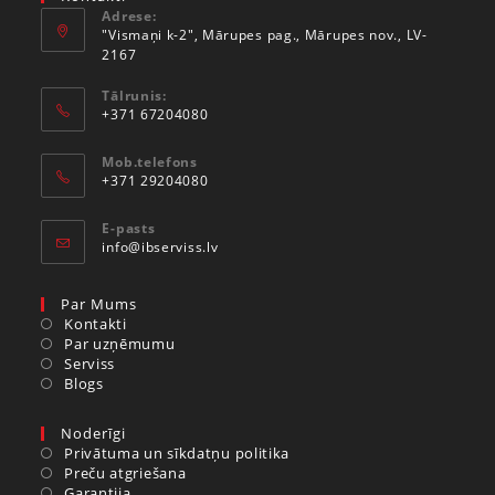
Adrese:
"Vismaņi k-2", Mārupes pag., Mārupes nov., LV-
2167
Tālrunis:
+371 67204080
Mob.telefons
+371 29204080
E-pasts
info@ibserviss.lv
Par Mums
Kontakti
Par uzņēmumu
Serviss
Blogs
Noderīgi
Privātuma un sīkdatņu politika
Preču atgriešana
Garantija