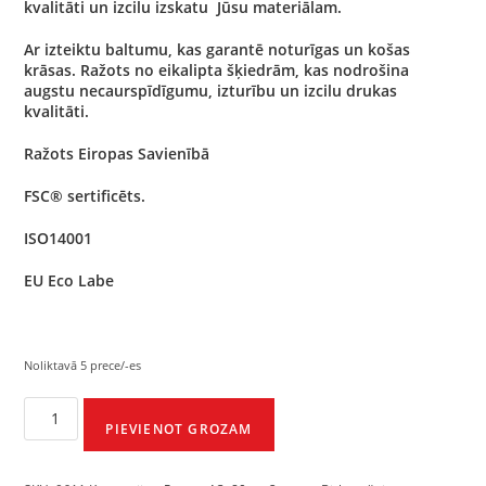
kvalitāti un izcilu izskatu Jūsu materiālam.
Ar izteiktu baltumu, kas garantē noturīgas un košas
krāsas. Ražots no eikalipta šķiedrām, kas nodrošina
augstu necaurspīdīgumu, izturību un izcilu drukas
kvalitāti.
Ražots Eiropas Savienībā
FSC® sertificēts.
ISO14001
EU Eco Labe
Noliktavā 5 prece/-es
PIEVIENOT GROZAM