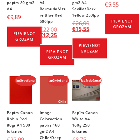
papīrs 80 gm2
A4
gm2 A4
€
5,55
A4
Bermuda/Azu
Sevilla/Dark
re Blue Red
Yellow 250lpp
€
9,89
PIEVIENOT
500lpp
€
26,00
GROZAM
€
15,55
€
22,00
PIEVIENOT
€
12,25
GROZAM
PIEVIENOT
GROZAM
PIEVIENOT
GROZAM
Izpārdošana!
Izpārdošana!
Izpārdošana!
Papīrs Canon
Image
Papīrs Canon
Robin Red
Coloraction
White A4
80gr A4 500
papīrs 160
160g 250
loksnes
gm2 A4
loksnes
Chile/Deep
€
22,99
€
8,75