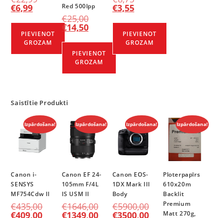
€
6,99
Red 500lpp
€
3,55
€
25,00
€
14,50
PIEVIENOT
PIEVIENOT
GROZAM
GROZAM
PIEVIENOT
GROZAM
Saistītie Produkti
Izpārdošana!
Izpārdošana!
Izpārdošana!
Izpārdošana!
Canon i-
Canon EF 24-
Canon EOS-
Ploterpapīrs
SENSYS
105mm F/4L
1DX Mark III
610x20m
MF754Cdw II
IS USM II
Body
Backlit
Premium
€
435,00
€
1646,00
€
5900,00
€
409,00
€
1349,00
€
3500,00
Matt 270g,