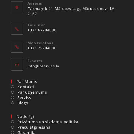
Adrese:
"Vismaņi k-2", Mārupes pag., Mārupes nov., LV-
2167
Tālrunis:
+371 67204080
Mob.telefons
+371 29204080
E-pasts
info@ibserviss.lv
Par Mums
Kontakti
Par uzņēmumu
Serviss
Blogs
Noderīgi
Privātuma un sīkdatņu politika
Preču atgriešana
Garantija