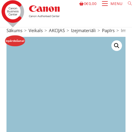
0
€
0,00
MENU
Sākums
>
Veikals
>
AKCIJAS
>
Izejmateriāli
>
Papīrs
>
Image
Izpārdošana!