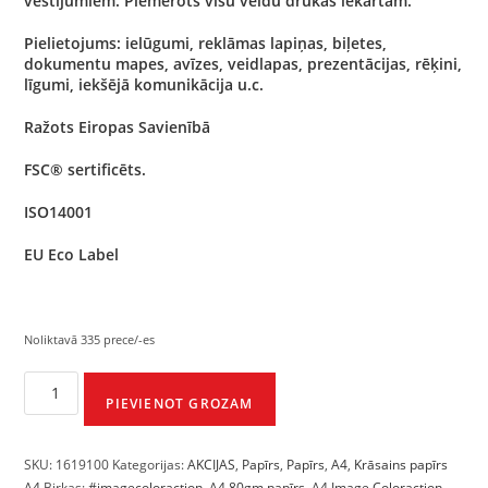
vēstījumiem. Piemērots visu veidu drukas iekārtām.
Pielietojums: ielūgumi, reklāmas lapiņas, biļetes,
dokumentu mapes, avīzes, veidlapas, prezentācijas, rēķini,
līgumi, iekšējā komunikācija u.c.
Ražots Eiropas Savienībā
FSC® sertificēts.
ISO14001
EU Eco Label
Noliktavā 335 prece/-es
PIEVIENOT GROZAM
SKU:
1619100
Kategorijas:
AKCIJAS
,
Papīrs
,
Papīrs
,
A4
,
Krāsains papīrs
A4
Birkas:
#imagecoloraction
,
A4 80gm papīrs
,
A4 Image Coloraction