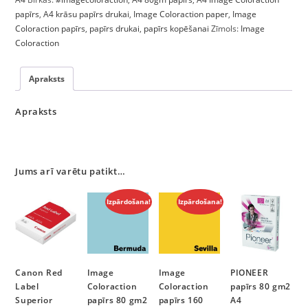
papīrs
,
A4 krāsu papīrs drukai
,
Image Coloraction paper
,
Image
Coloraction papīrs
,
papīrs drukai
,
papīrs kopēšanai
Zīmols:
Image
Coloraction
Apraksts
Apraksts
Jums arī varētu patikt…
Izpārdošana!
Izpārdošana!
Canon Red
Image
Image
PIONEER
Label
Coloraction
Coloraction
papīrs 80 gm2
Superior
papīrs 80 gm2
papīrs 160
A4