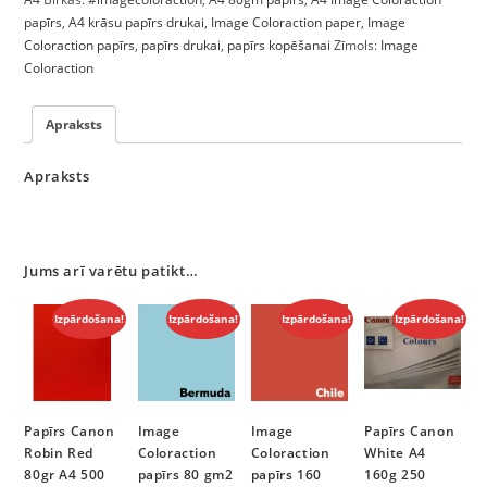
papīrs
,
A4 krāsu papīrs drukai
,
Image Coloraction paper
,
Image
Coloraction papīrs
,
papīrs drukai
,
papīrs kopēšanai
Zīmols:
Image
Coloraction
Apraksts
Apraksts
Jums arī varētu patikt…
Izpārdošana!
Izpārdošana!
Izpārdošana!
Izpārdošana!
Papīrs Canon
Image
Image
Papīrs Canon
Robin Red
Coloraction
Coloraction
White A4
80gr A4 500
papīrs 80 gm2
papīrs 160
160g 250