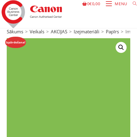
0
€
0,00
MENU
Sākums
>
Veikals
>
AKCIJAS
>
Izejmateriāli
>
Papīrs
>
Image
Izpārdošana!