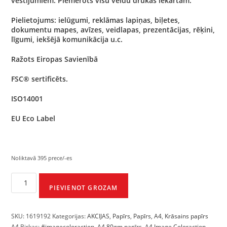
vēstījumiem. Piemērots visu veidu drukas iekārtām.
Pielietojums: ielūgumi, reklāmas lapiņas, biļetes,
dokumentu mapes, avīzes, veidlapas, prezentācijas, rēķini,
līgumi, iekšējā komunikācija u.c.
Ražots Eiropas Savienībā
FSC® sertificēts.
ISO14001
EU Eco Label
Noliktavā 395 prece/-es
PIEVIENOT GROZAM
SKU:
1619192
Kategorijas:
AKCIJAS
,
Papīrs
,
Papīrs
,
A4
,
Krāsains papīrs
A4
Birkas:
#imagecoloraction
,
A4 80gm papīrs
,
A4 Image Coloraction