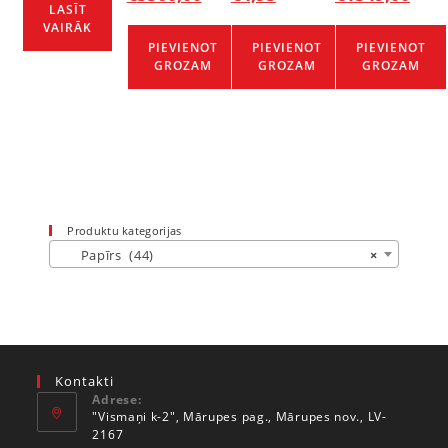
LASĪT
VAIRĀK
PIEVIENOT
PIEVIENOT
PIEVIENOT
GROZAM
GROZAM
GROZAM
Produktu kategorijas
Papīrs (44)
×
Kontakti
Adrese:
"Vismaņi k-2", Mārupes pag., Mārupes nov., LV-
2167