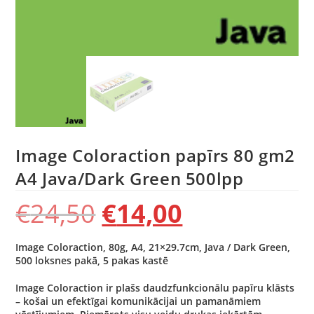
Image Coloraction papīrs 80 gm2
A4 Java/Dark Green 500lpp
€
24,50
€
14,00
Image Coloraction, 80g, A4, 21×29.7cm, Java / Dark Green,
500 loksnes pakā, 5 pakas kastē
Image Coloraction ir plašs daudzfunkcionālu papīru klāsts
– košai un efektīgai komunikācijai un pamanāmiem