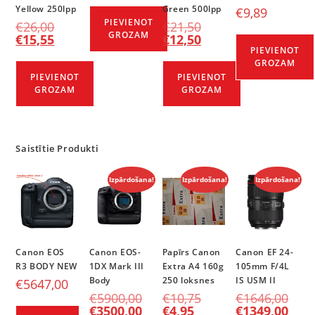
Yellow 250lpp
Green 500lpp
€
9,89
PIEVIENOT
€
26,00
€
21,50
GROZAM
€
15,55
€
12,50
PIEVIENOT
GROZAM
PIEVIENOT
PIEVIENOT
GROZAM
GROZAM
Saistītie Produkti
Izpārdošana!
Izpārdošana!
Izpārdošana!
Canon EOS
Canon EOS-
Papīrs Canon
Canon EF 24-
R3 BODY NEW
1DX Mark III
Extra A4 160g
105mm F/4L
Body
250 loksnes
IS USM II
€
5647,00
€
5900,00
€
10,75
€
1646,00
€
3500,00
€
4,95
€
1349,00