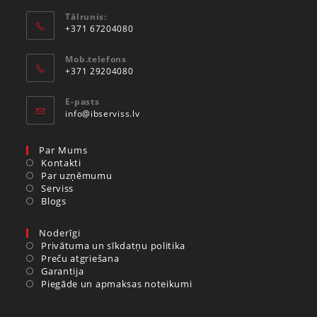
Tālrunis:
+371 67204080
Mob.telefons
+371 29204080
E-pasts
info@ibserviss.lv
Par Mums
Kontakti
Par uzņēmumu
Serviss
Blogs
Noderīgi
Privātuma un sīkdatņu politika
Preču atgriešana
Garantija
Piegāde un apmaksas noteikumi