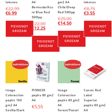
loksnes
A4
gm2 A4
loksnes
Bermuda/Azu
Chile/Deep
€
22,99
€
8,75
€
6,99
re Blue Red
Red 500lpp
€
3,55
500lpp
€
25,00
€
14,50
€
22,00
PIEVIENOT
PIEVIENOT
€
12,25
GROZAM
GROZAM
PIEVIENOT
GROZAM
PIEVIENOT
GROZAM
Izpārdošana!
Izpārdošana!
Image
PIONEER
Image
Canon Red
Coloraction
papīrs 80 gm2
Coloraction
Label
papīrs 160
A4
papīrs 80 gm2
Superior
gm2 A4
A4
papīrs 80 gm2
€
5,55
Sevilla/Dark
Forest/Pastel
A4