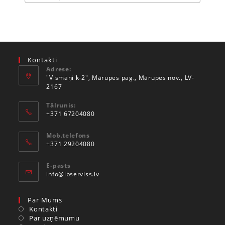
Kontakti
Adrese:
"Vismaņi k-2", Mārupes pag., Mārupes nov., LV-
2167
Tālrunis:
+371 67204080
Mob.telefons
+371 29204080
E-pasts
info@ibserviss.lv
Par Mums
Kontakti
Par uzņēmumu