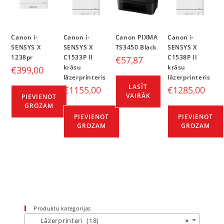
Canon i-
Canon i-
Canon PIXMA
Canon i-
SENSYS X
SENSYS X
TS3450 Black
SENSYS X
1238pr
C1533P II
C1538P II
€
57,87
krāsu
krāsu
€
399,00
lāzerprinteris
lāzerprinteris
LASĪT
€
1155,00
€
1285,00
VAIRĀK
PIEVIENOT
GROZAM
PIEVIENOT
PIEVIENOT
GROZAM
GROZAM
Produktu kategorijas
Lāzerprinteri (18)
×