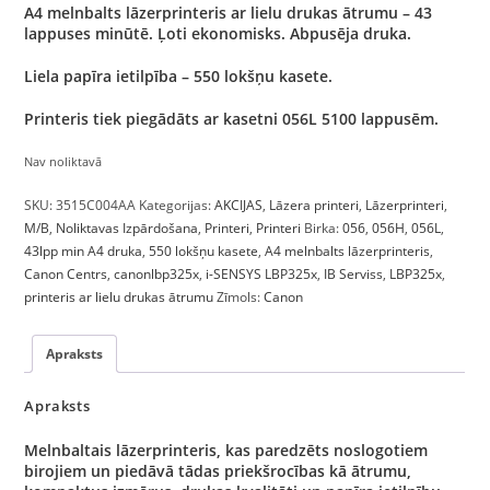
A4 melnbalts lāzerprinteris ar lielu drukas ātrumu – 43
lappuses minūtē. Ļoti ekonomisks. Abpusēja druka.
Liela papīra ietilpība – 550 lokšņu kasete.
Printeris tiek piegādāts ar kasetni 056L 5100 lappusēm.
Nav noliktavā
SKU:
3515C004AA
Kategorijas:
AKCIJAS
,
Lāzera printeri
,
Lāzerprinteri
,
M/B
,
Noliktavas Izpārdošana
,
Printeri
,
Printeri
Birka:
056
,
056H
,
056L
,
43lpp min A4 druka
,
550 lokšņu kasete
,
A4 melnbalts lāzerprinteris
,
Canon Centrs
,
canonlbp325x
,
i-SENSYS LBP325x
,
IB Serviss
,
LBP325x
,
printeris ar lielu drukas ātrumu
Zīmols:
Canon
Apraksts
Apraksts
Melnbaltais lāzerprinteris, kas paredzēts noslogotiem
birojiem un piedāvā tādas priekšrocības kā ātrumu,