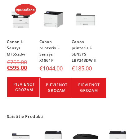
Izpārdošana!
Canon i-
Canon
Canon
Sensys
printeris i-
printeris i-
MF552dw
Sensys
SENSYS
X1861P
LBP243DW II
€
755,00
€
595,00
€
1044,00
€
185,00
PIEVIENOT
PIEVIENOT
PIEVIENOT
GROZAM
GROZAM
GROZAM
Saistītie Produkti