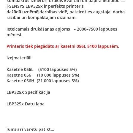
kompaktus izmērus, drukas kvalitāti un papīra ietilpību —
i-SENSYS LBP325x ir perfekts printeris
dažādā uzņēmējdarbības vidē, pateicoties augstajai darba
ražībai un kompaktajam dizainam.
Ieteicamais drukāšanas apjoms – 2000–7500 lappuses
mēnesī.
Printeris tiek piegādāts ar kasetni 056L 5100 lappusēm.
Izejmateriāli:
Kasetne 056L (5100 lappuses 5%)
Kasetne 056 (10 000 lappuses 5%)
Kasetne 056H (21 000 lappuses 5%)
LBP325X Specifikācija
LBP325x Datu lapa
Jums arī varētu patikt…