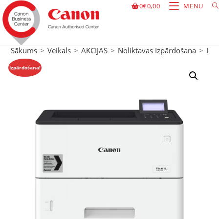
0
€
0,00
MENU
Sākums
>
Veikals
>
AKCIJAS
>
Noliktavas Izpārdošana
>
Lāz
Izpārdošana!