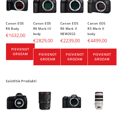
Canon EOS
Canon EOS
Canon EOS
Canon EOS
R8 Body
R6 Mark III
R6 Mark II
R5 Mark II
body
NEW2022
body
€
1632,00
€
2829,00
€
2239,00
€
4499,00
PIEVIENOT
GROZAM
PIEVIENOT
PIEVIENOT
PIEVIENOT
GROZAM
GROZAM
GROZAM
Saistītie Produkti