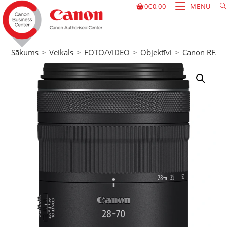
0
€
0,00
MENU
Sākums
>
Veikals
>
FOTO/VIDEO
>
Objektīvi
>
Canon RF/RF