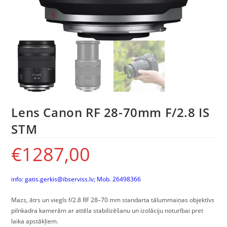
Lens Canon RF 28-70mm F/2.8 IS
STM
€
1287,00
info:
gatis.gerkis@ibserviss.lv
; Mob.
26498366
Mazs, ātrs un viegls f/2.8 RF 28–70 mm standarta tālummaiņas objektīvs
pilnkadra kamerām ar attēla stabilizēšanu un izolāciju noturībai pret
laika apstākļiem.