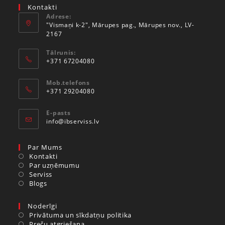
Kontakti
Adrese:
"Vismaņi k-2", Mārupes pag., Mārupes nov., LV-
2167
Tālrunis:
+371 67204080
Mob.telefons
+371 29204080
E-pasts
info@ibserviss.lv
Par Mums
Kontakti
Par uzņēmumu
Serviss
Blogs
Noderīgi
Privātuma un sīkdatņu politika
Preču atgriešana