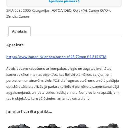
SKU:
6535C005
Kategorijas:
FOTO/VIDEO
,
Objektīvi
,
Canon RF/RF-s
Zīmols:
Canon
Apraksts
Apraksts
https://www.canon.lv/lenses/canon-rf-28-70mm-f-2.8 IS STM
Atraisiet savu radošumu ar kompaktu, vieglu un augstas kvalitātes
kameras tālummaiņas objektīvu, kas lieliski piemērots ceļojumiem,
portretiem un ainavām. Liels f/2.8 diafragmas atvērums un 5,5 pakāpju
optiskā attēla stabilizācija padara to lieliski piemērotu uzņemšanai vājā
apgaismojumā, un, pateicoties izolācijai noturībai pret laika apstākļiem,
tas ir objektīvs, kuru vēlēsieties izmantot katru dienu.
Jums arī varētu patikt…