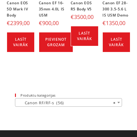
Canon EOS
Canon EF 16-
Canon EOS
Canon EF 28-
5D Mark IV
35mm 4.0L IS
R5 Body V5
300 3.5-5.6 L
Body
USM
IS USM Demo
€
3500,00
€
2399,00
€
900,00
€
1350,00
LASĪT
VAIRĀK
LASĪT
PIEVIENOT
LASĪT
VAIRĀK
GROZAM
VAIRĀK
Produktu kategorijas
Canon RF/RF-s (56)
×