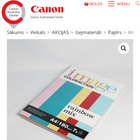
0
€
0,00
MENU
Sākums
>
Veikals
>
AKCIJAS
>
Izejmateriāli
>
Papīrs
>
Image