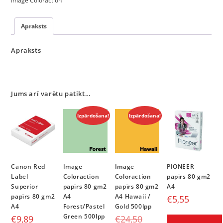
Image Coloraction
Apraksts
Apraksts
Jums arī varētu patikt…
Izpārdošana!
Izpārdošana!
Canon Red
Image
Image
PIONEER
Label
Coloraction
Coloraction
papīrs 80 gm2
Superior
papīrs 80 gm2
papīrs 80 gm2
A4
papīrs 80 gm2
A4
A4 Hawaii /
€
5,55
A4
Forest/Pastel
Gold 500lpp
Green 500lpp
€
9,89
€
24,50