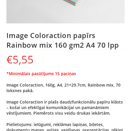
Image Coloraction papīrs
Rainbow mix 160 gm2 A4 70 lpp
€
5,55
*Minimālais pasūtījums 15 paciņas
Image Coloraction, 160g, A4, 21×29.7cm, Rainbow mix, 70
loksnes pakā.
Image Coloraction ir plašs daudzfunkcionālu papīru klāsts
– košai un efektīgai komunikācijai un pamanāmiem
vēstījumiem. Piemērots visu veidu drukas iekārtām.
Pielietojums: ielūgumi, reklāmas lapiņas, biļetes,
dokumentu mapes, avīzes, veidlapas, prezentācijas, rēķini,