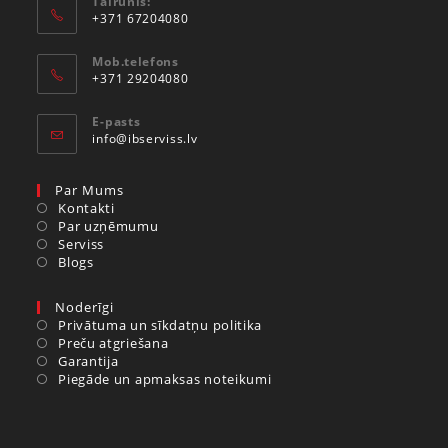
Tālrunis:
+371 67204080
Mob.telefons
+371 29204080
E-pasts
info@ibserviss.lv
Par Mums
Kontakti
Par uzņēmumu
Serviss
Blogs
Noderīgi
Privātuma un sīkdatņu politika
Preču atgriešana
Garantija
Piegāde un apmaksas noteikumi