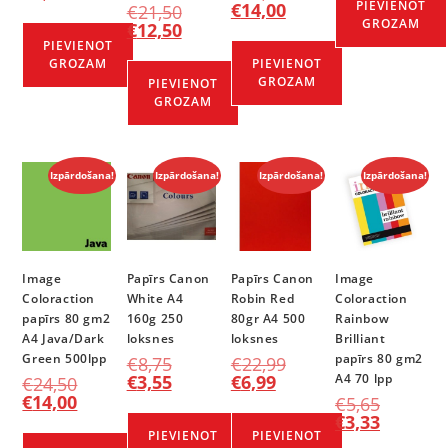
PIEVIENOT
€
14,00
€
21,50
GROZAM
€
12,50
PIEVIENOT
GROZAM
PIEVIENOT
GROZAM
PIEVIENOT
GROZAM
Izpārdošana!
Izpārdošana!
Izpārdošana!
Izpārdošana!
Image
Papīrs Canon
Papīrs Canon
Image
Coloraction
White A4
Robin Red
Coloraction
papīrs 80 gm2
160g 250
80gr A4 500
Rainbow
A4 Java/Dark
loksnes
loksnes
Brilliant
Green 500lpp
papīrs 80 gm2
€
8,75
€
22,99
€
3,55
€
6,99
A4 70 lpp
€
24,50
€
14,00
€
5,65
€
3,33
PIEVIENOT
PIEVIENOT