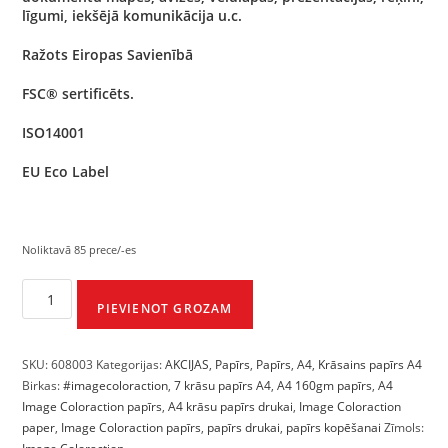
līgumi, iekšējā komunikācija u.c.
Ražots Eiropas Savienībā
FSC® sertificēts.
ISO14001
EU Eco Label
Noliktavā 85 prece/-es
PIEVIENOT GROZAM
SKU:
608003
Kategorijas:
AKCIJAS
,
Papīrs
,
Papīrs
,
A4
,
Krāsains papīrs A4
Birkas:
#imagecoloraction
,
7 krāsu papīrs A4
,
A4 160gm papīrs
,
A4
Image Coloraction papīrs
,
A4 krāsu papīrs drukai
,
Image Coloraction
paper
,
Image Coloraction papīrs
,
papīrs drukai
,
papīrs kopēšanai
Zīmols: