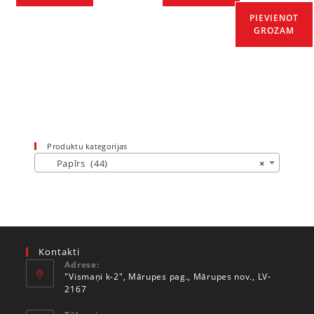
PIEVIENOT
GROZAM
Produktu kategorijas
Papīrs (44)
×
Kontakti
Adrese:
"Vismaņi k-2", Mārupes pag., Mārupes nov., LV-
2167