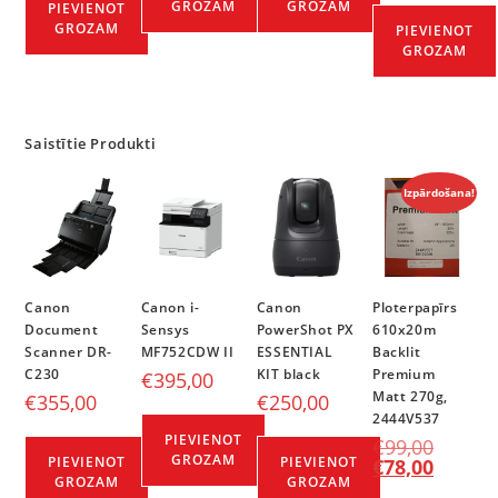
GROZAM
GROZAM
PIEVIENOT
GROZAM
PIEVIENOT
GROZAM
Saistītie Produkti
Izpārdošana!
Canon
Canon i-
Canon
Ploterpapīrs
Document
Sensys
PowerShot PX
610x20m
Scanner DR-
MF752CDW II
ESSENTIAL
Backlit
C230
KIT black
Premium
€
395,00
Matt 270g,
€
355,00
€
250,00
2444V537
PIEVIENOT
€
99,00
GROZAM
PIEVIENOT
PIEVIENOT
€
78,00
GROZAM
GROZAM